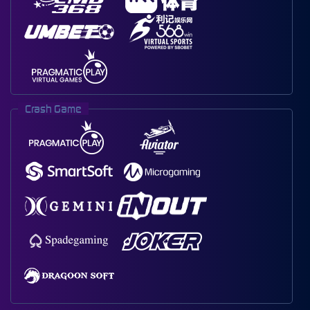
Crash Game