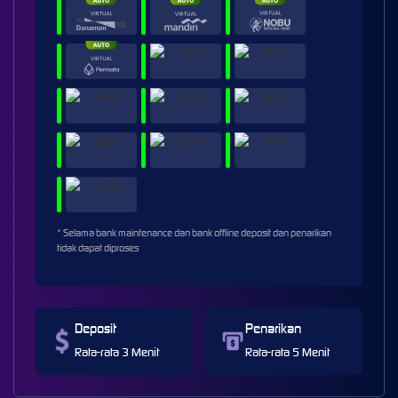
* Selama bank maintenance dan bank offline deposit dan penarikan
tidak dapat diproses
Deposit
Penarikan
Rata-rata 3 Menit
Rata-rata 5 Menit