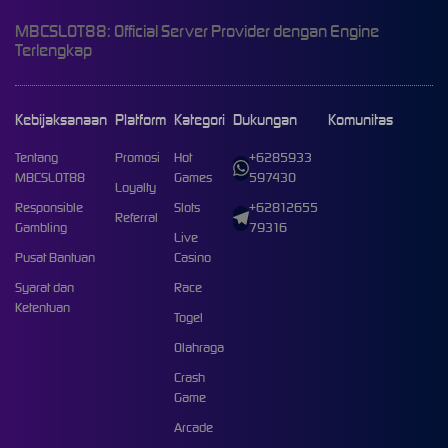
MBCSLOT88: Official Server Provider dengan Engine
Terlengkap
Kebijaksanaan
Platform
Kategori
Dukungan
Komunitas
Tentang
Promosi
Hot
+6285933
MBCSLOT88
Games
597430
Loyalty
Responsible
Slots
+62812655
Referral
Gambling
79316
Live
Pusat Bantuan
Casino
Syarat dan
Race
Ketentuan
Togel
Olahraga
Crash
Game
Arcade