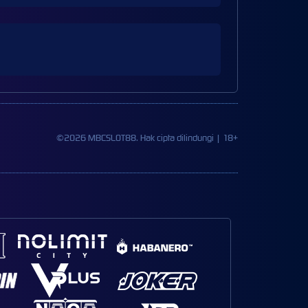
©2026 MBCSLOT88. Hak cipta dilindungi | 18+