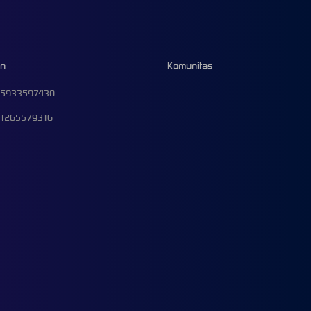
n
Komunitas
85933597430
1265579316