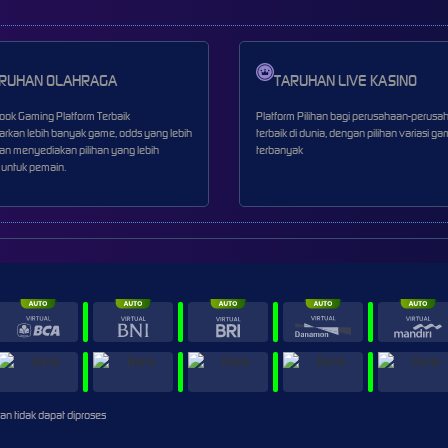
RUHAN OLAHRAGA
TARUHAN LIVE KASINO
ook Gaming Platform Terbaik
Platform Pilihan bagi perusahaan-perusa
kan lebih banyak game, odds yang lebih
terbaik di dunia, dengan pilihan variasi g
 dan menyediakan pilihan yang lebih
terbanyak
untuk pemain.
an tidak dapat diproses