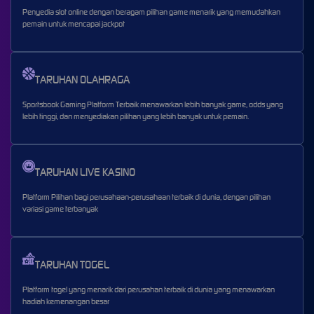
Penyedia slot online dengan beragam pilihan game menarik yang memudahkan
pemain untuk mencapai jackpot
TARUHAN OLAHRAGA
Sportsbook Gaming Platform Terbaik menawarkan lebih banyak game, odds yang
lebih tinggi, dan menyediakan pilihan yang lebih banyak untuk pemain.
TARUHAN LIVE KASINO
Platform Pilihan bagi perusahaan-perusahaan terbaik di dunia, dengan pilihan
variasi game terbanyak
TARUHAN TOGEL
Platform togel yang menarik dari perusahan terbaik di dunia yang menawarkan
hadiah kemenangan besar