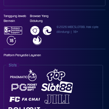
Tanggung Jawab
Browser Yang
Bermain
Didukung
©2026 MBCSLOT88. Hak cipta
dilindungi | 18+
Platform Penyedia Layanan
Slots