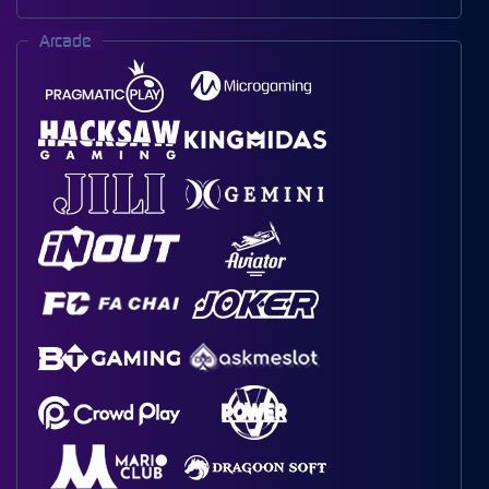
Arcade