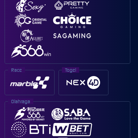
Race
Togel
Olahraga