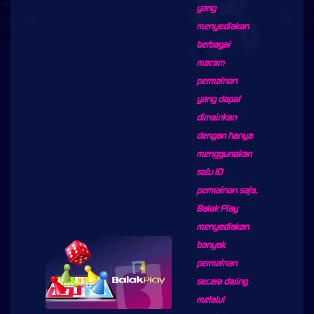
yang
menyediakan
berbagai
macam
permainan
yang dapat
dimainkan
dengan hanya
menggunakan
satu ID
permainan saja.
Balak Play
menyediakan
banyak
permainan
secara daring
melalui