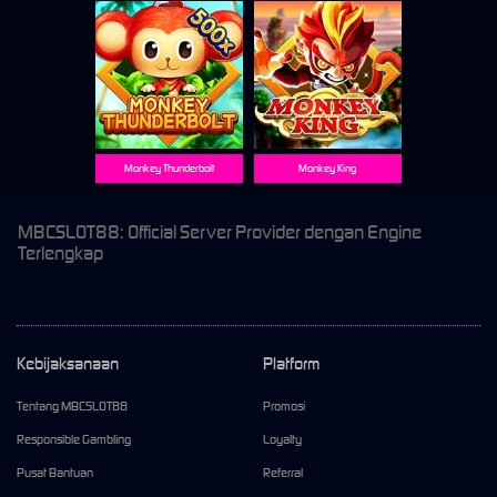
Monkey Thunderbolt
Monkey King
MBCSLOT88: Official Server Provider dengan Engine
Terlengkap
Kebijaksanaan
Platform
Tentang MBCSLOT88
Promosi
Responsible Gambling
Loyalty
Pusat Bantuan
Referral