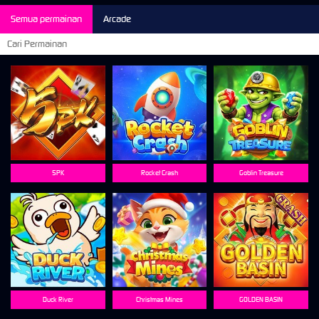
Semua permainan
Arcade
5PK
Rocket Crash
Goblin Treasure
Duck River
Christmas Mines
GOLDEN BASIN