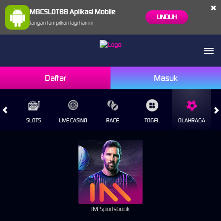
×
MBCSLOT88 Aplikasi Mobile
UNDUH
Jangan tampilkan lagi hari ini
Daftar
Masuk
MES
SLOTS
LIVE CASINO
RACE
TOGEL
OLAHRAGA
C
IM Sportsbook