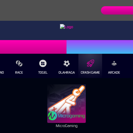
INO
RACE
TOGEL
OLAHRAGA
CRASH GAME
ARCADE
MicroGaming