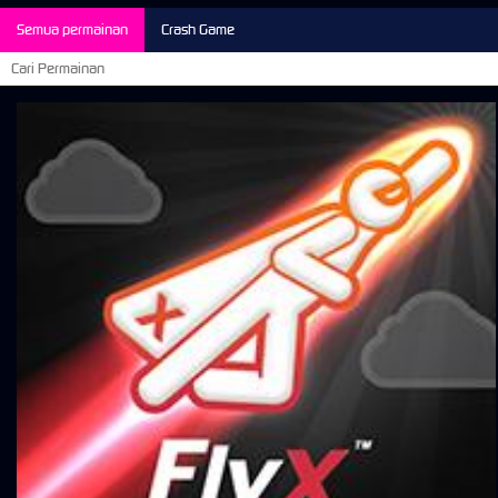
Semua permainan
Crash Game