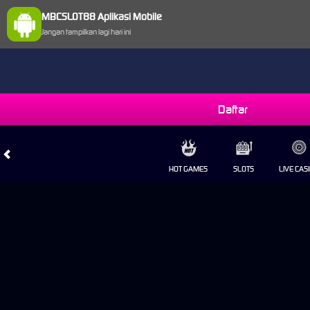
MBCSLOT88 Aplikasi Mobile
Jangan tampilkan lagi hari ini
Daftar
HOT GAMES
SLOTS
LIVE CAS