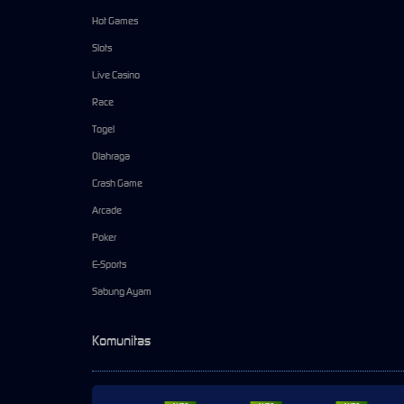
Hot Games
Slots
Live Casino
Race
Togel
Olahraga
Crash Game
Arcade
Poker
E-Sports
Sabung Ayam
Komunitas