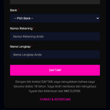
Pusat Bantuan
Referral
Bank
Syarat dan Ketentuan
Kategori
Dukungan
Nomor Rekening
Hot Games
+6285933597430
Slots
+6281265579316
Nama Lengkap
Live Casino
Race
Togel
Olahraga
Crash Game
Dengan klik tombol DAFTAR, saya menyatakan bahwa saya
berumur diatas 18 tahun. Saya telah membaca dan menyetujui
Arcade
Syarat dan Ketentuan dari MBCSLOT88.
Poker
SYARAT & KETENTUAN
E-Sports