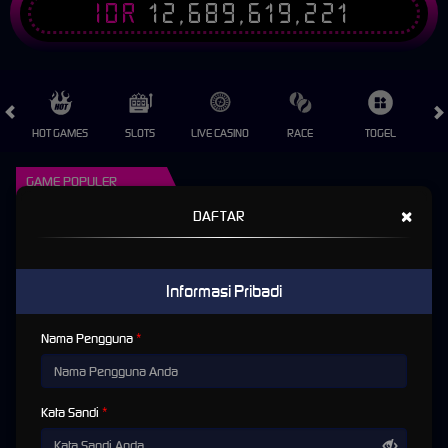
IDR
12,689,619,221
HOT GAMES
SLOTS
LIVE CASINO
RACE
TOGEL
OL
GAME POPULER
×
DAFTAR
Informasi Pribadi
GATES OF OLYMPUS POP
STORM OF SETH 2
GOYANG GAIB
MOCHI MANIA 1
Nama Pengguna
Kata Sandi
FORTUNE GEMS 500
MAHJONG WAYS
POKER WIN